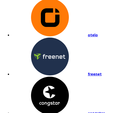
otelo
freenet