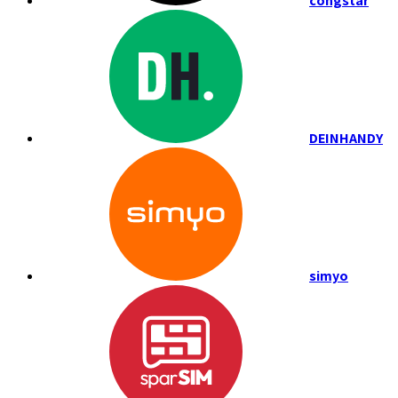
congstar
DEINHANDY
simyo