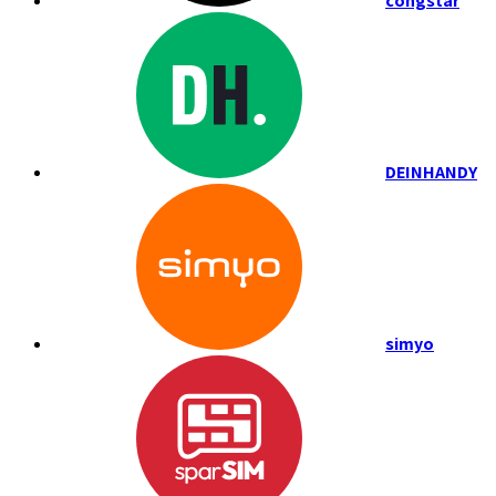
congstar
DEINHANDY
simyo