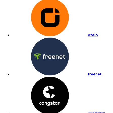
otelo
freenet