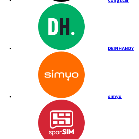
congstar
DEINHANDY
simyo