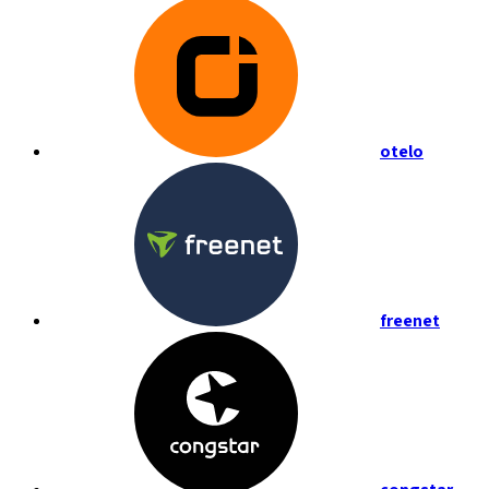
otelo
freenet