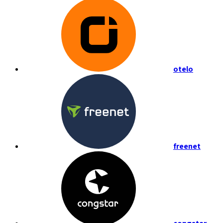
otelo
freenet