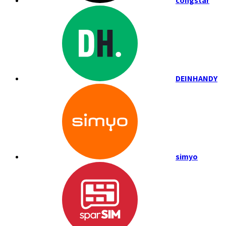
congstar
DEINHANDY
simyo