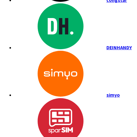
congstar
DEINHANDY
simyo