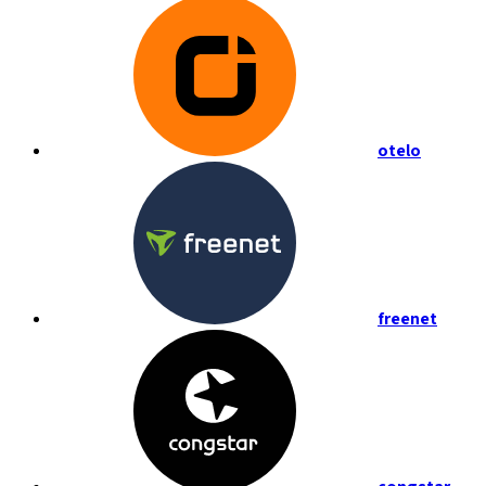
otelo
freenet