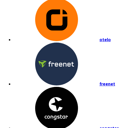
otelo
freenet