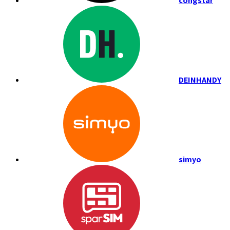
congstar
DEINHANDY
simyo