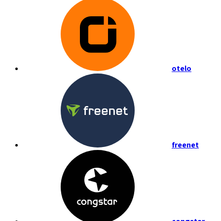
otelo
freenet