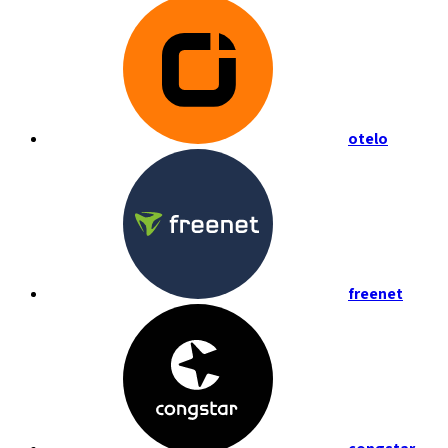
otelo
freenet