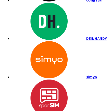
congstar
DEINHANDY
simyo