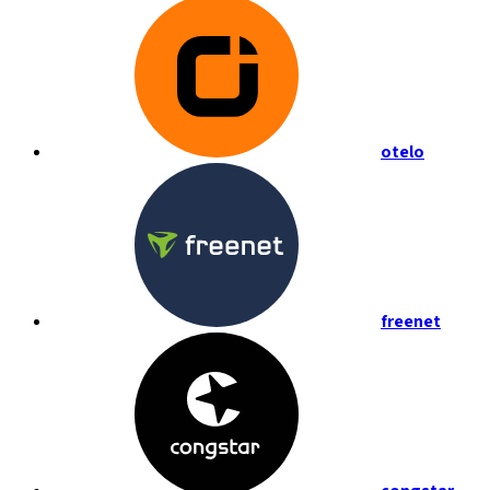
otelo
freenet