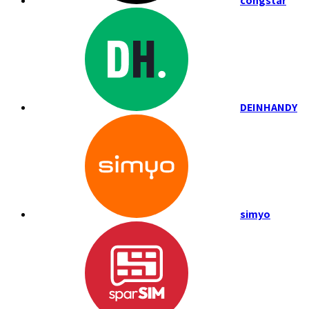
congstar
DEINHANDY
simyo