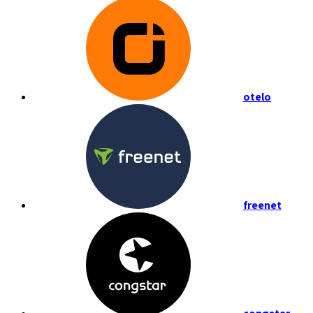
otelo
freenet