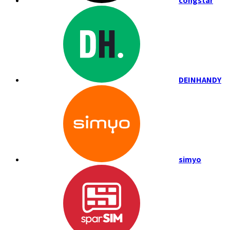
congstar
DEINHANDY
simyo