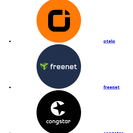
otelo
freenet