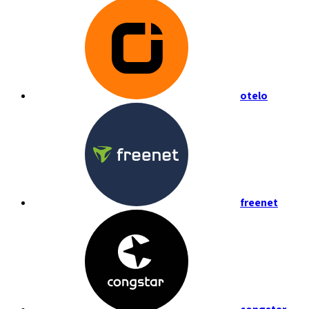
otelo
freenet