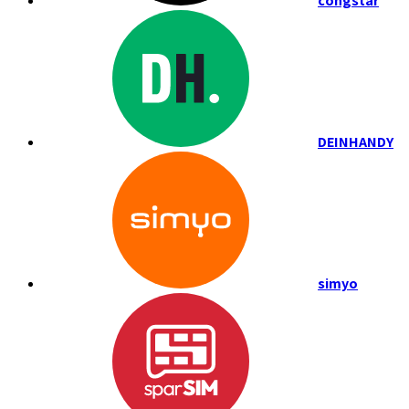
congstar
DEINHANDY
simyo