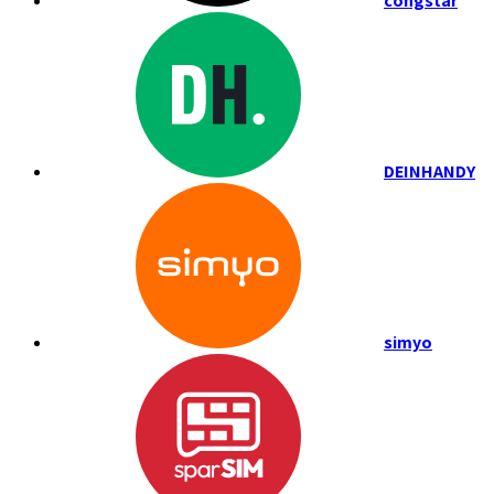
congstar
DEINHANDY
simyo