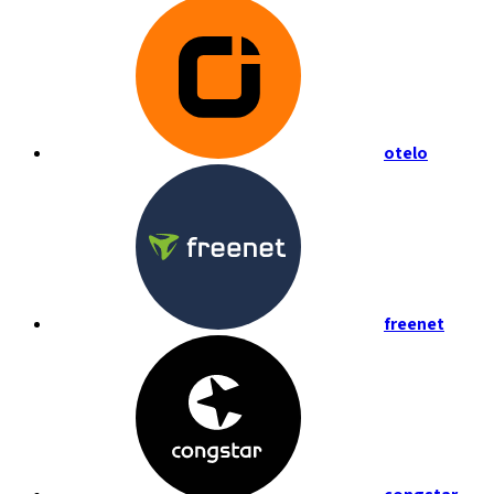
otelo
freenet