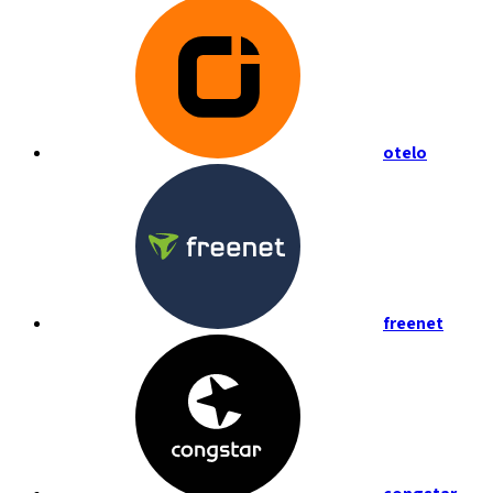
otelo
freenet