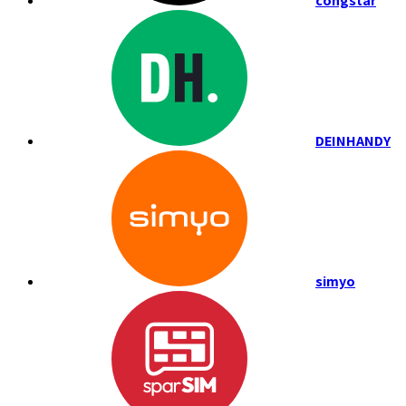
congstar
DEINHANDY
simyo