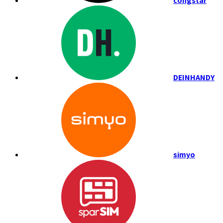
congstar
DEINHANDY
simyo