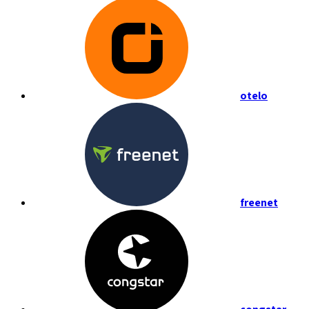
otelo
freenet