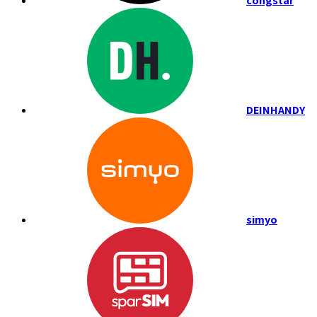
congstar
DEINHANDY
simyo