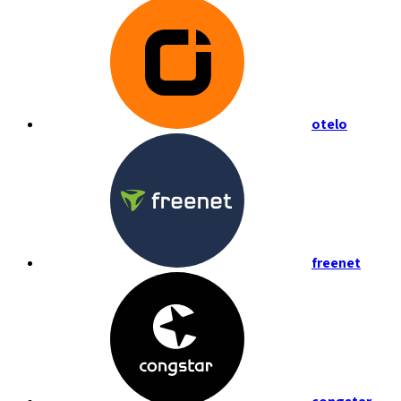
otelo
freenet