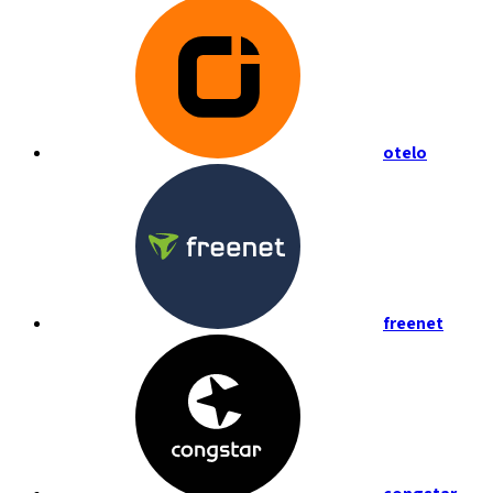
otelo
freenet