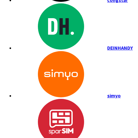
congstar
DEINHANDY
simyo