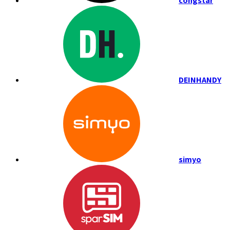
congstar
DEINHANDY
simyo