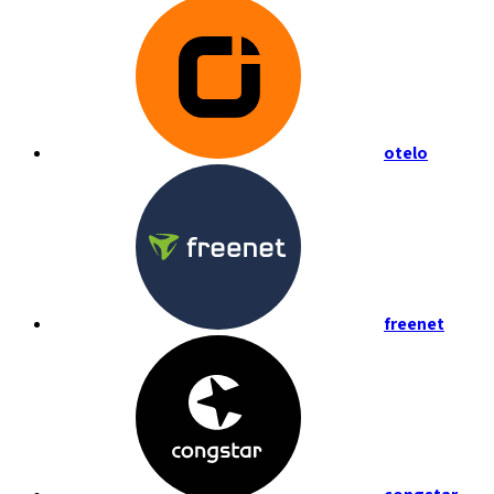
otelo
freenet