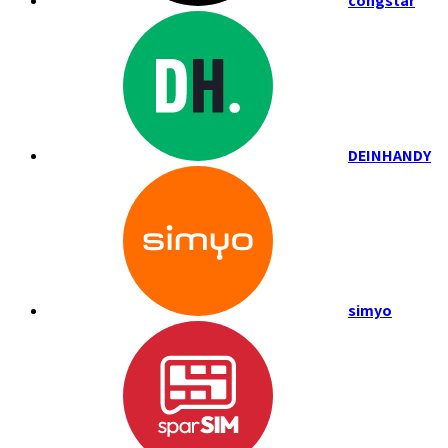
congstar
DEINHANDY
simyo