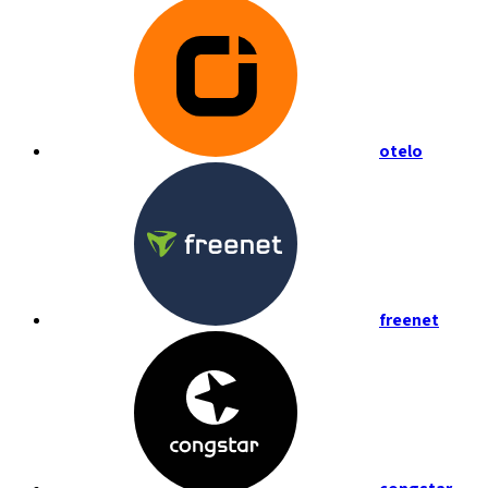
otelo
freenet