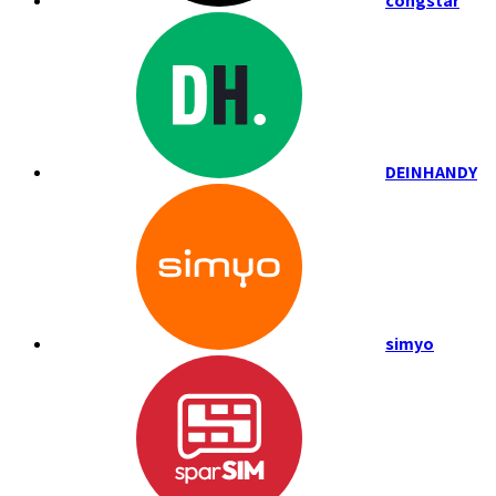
congstar
DEINHANDY
simyo