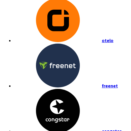
otelo
freenet