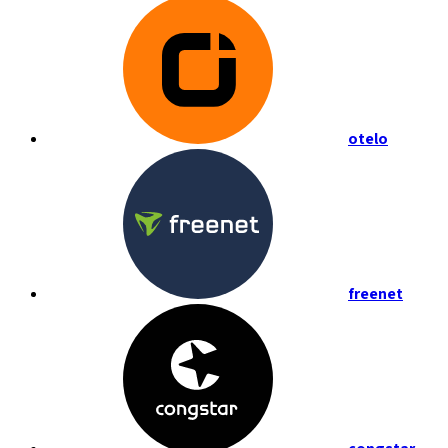
otelo
freenet