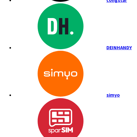
congstar
DEINHANDY
simyo