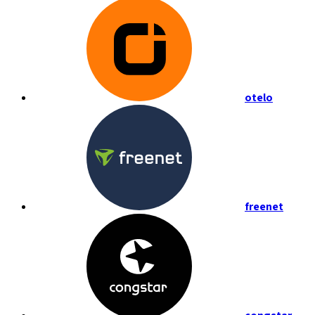
otelo
freenet