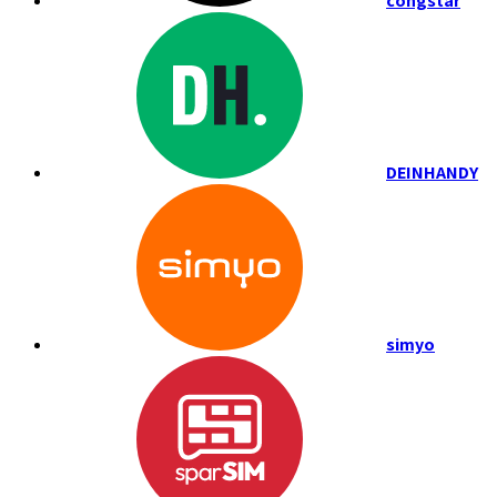
congstar
DEINHANDY
simyo